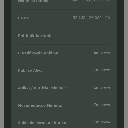
Voltz Supply I FIDC RL
Nome do fundo:
52.165.424/0001-00
CNPJ:
Patrimônio atual:
-
Em breve
Classificação Anbima:
Em breve
Público Alvo:
Em breve
Aplicação Inicial Mínima:
Em breve
Movimentação Mínima:
Em breve
Saldo de perm. no fundo: