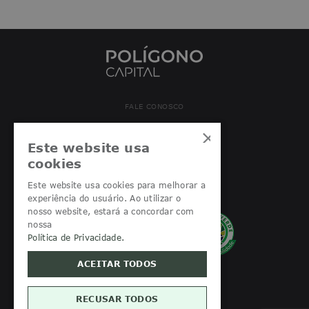
FALE CONOSCO
×
+55 (11) 5043-9354
Este website usa
contato@poligono.com
cookies
PARCERIAS DE INVESTIMENTO
Este website usa cookies para melhorar a
experiência do usuário. Ao utilizar o
nosso website, estará a concordar com
nossa
Política de Privacidade.
ACEITAR TODOS
RECUSAR TODOS