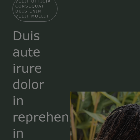
VELIT OFFICIA
CONSEQUAT
DUIS ENIM
VELIT MOLLIT
Duis
aute
irure
dolor
in
reprehenderit
in